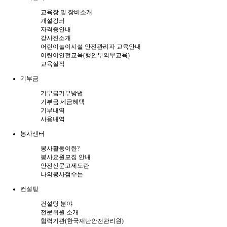
교육장 및 장비소개
개설강좌
자격증안내
강사진소개
어린이놀이시설 안전관리자 교육안내
어린이안전교육(행안부의무교육)
교육실적
기부금
기부금기부방법
기부금 세금혜택
기부내역
사용내역
봉사센터
봉사활동이란?
봉사요원모집 안내
안전신문고제도란
나의봉사점수는
컨설팅
컨설팅 분야
전문위원 소개
협력기관(한국재난안전관리원)