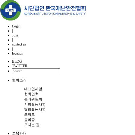
Login
|
Join
|
contect us
|
location
BLOG
TWITTER
협회소개
대표인사말
협회연혁
분과위원회
지회활동사항
협회활동사항
조직도
등록증
오시는 길
교육안내