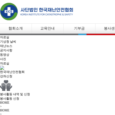
협회소개
교육안내
기부금
봉사센
자료실
기상청 날씨
대표인사말
교육장 및 장비소개
기부금기부방법
봉사활동
재난뉴스
공지사항
협회연혁
개설강좌
기부금 세금혜택
봉사요원모
동영상
분과위원회
자격증안내
기부내역
안전신문고
사진
자료실
지회활동사항
강사진소개
사용내역
나의봉사
협회활동사항
어린이놀이시설 안전관
한국재난안전협회
리자 교육안내
강좌신청
조직도
어린이안전교육(행안
등록증
부의무교육)
오시는 길
교육실적
봉사활동 내역 및 신청
봉사활동 신청
HOME
>
HOME
>