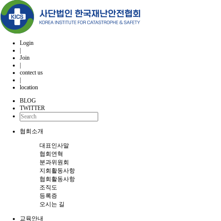
Login
|
Join
|
contect us
|
location
BLOG
TWITTER
협회소개
대표인사말
협회연혁
분과위원회
지회활동사항
협회활동사항
조직도
등록증
오시는 길
교육안내