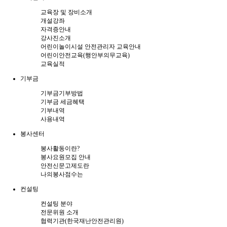
교육장 및 장비소개
개설강좌
자격증안내
강사진소개
어린이놀이시설 안전관리자 교육안내
어린이안전교육(행안부의무교육)
교육실적
기부금
기부금기부방법
기부금 세금혜택
기부내역
사용내역
봉사센터
봉사활동이란?
봉사요원모집 안내
안전신문고제도란
나의봉사점수는
컨설팅
컨설팅 분야
전문위원 소개
협력기관(한국재난안전관리원)